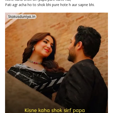
Pati agr acha ho to shok bhi pure hote h aur sapne bhi.