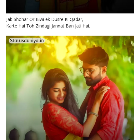
Jab Shohar Or Biwi ek Dusre Ki Qadar,
Karte Hai Toh Zindagi Jannat Ban Jati Hai.