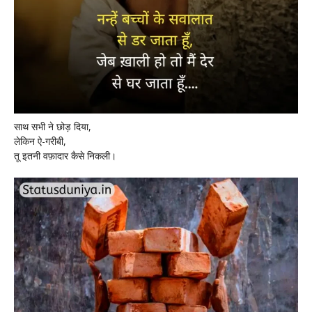
साथ सभी ने छोड़ दिया,
लेकिन ऐ-गरीबी,
तू इतनी वफ़ादार कैसे निकली।