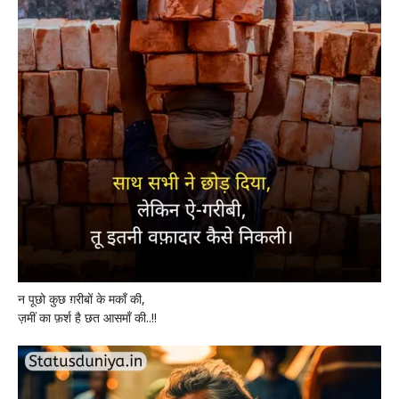
न पूछो कुछ ग़रीबों के मकाँ की,
ज़मीं का फ़र्श है छत आसमाँ की..!!