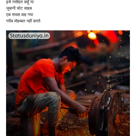
इसे नसीहत कहूँ या
जुबानी चोट साहब
एक शख्स कह गया
गरीब मोहब्बत नहीं करते